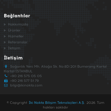
Bağlantılar
Hakkımızda
Ürünler
Hizmetler
Referanslar
İletişim
İletişim
Soğanlık Yeni Mh. Aliağa Sk. No:8D/201 Bumerang Kartal
Kartal/İSTANBUL
+90 216 575 05 05
+90 216 577 51 79
bilgi@ikinokta.com
© Copyright
İki Nokta Bilişim Teknolojileri A.Ş.
2026. Tüm
hakları saklıdır